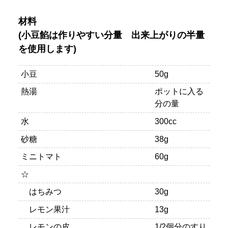
材料
(小豆餡は作りやすい分量 出来上がりの半量
を使用します)
小豆
50g
熱湯
ポットに入る
分の量
水
300cc
砂糖
38g
ミニトマト
60g
☆
はちみつ
30g
レモン果汁
13g
レモンの皮
1/2個分のすり