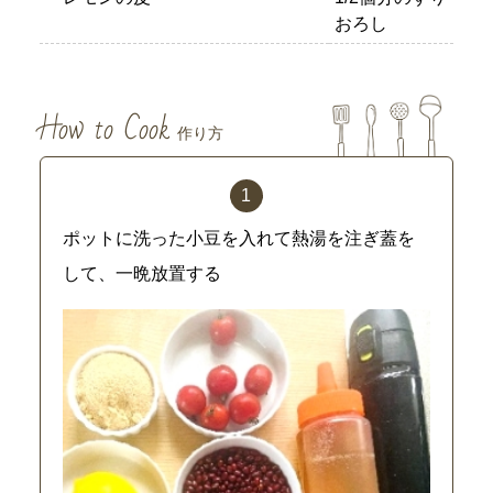
おろし
How to Cook
作り方
ポットに洗った小豆を入れて熱湯を注ぎ蓋を
して、一晩放置する