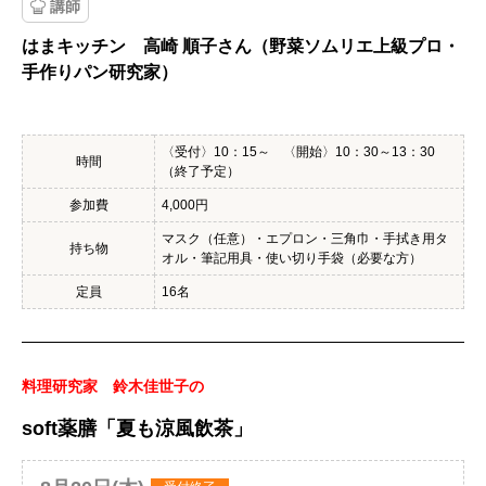
講師
はまキッチン 高崎 順子さん（野菜ソムリエ上級プロ・
手作りパン研究家）
〈受付〉10：15～ 〈開始〉10：30～13：30
時間
（終了予定）
参加費
4,000円
マスク（任意）・エプロン・三角巾・手拭き用タ
持ち物
オル・筆記用具・使い切り手袋（必要な方）
定員
16名
料理研究家 鈴木佳世子の
soft薬膳「夏も涼風飲茶」