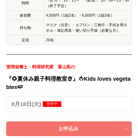
〈受 付 〉 10：15～ 〈開 始 〉 10：30～13：30
時間
（終了予定）
参加費
4,500円（1組2名）・6,000円（1組3名）
マスク（任意）・エプロン・三角巾・手拭き用タ
持ち物
オル・筆記用具・使い切り手袋（必要な方）
定員
20名
管理栄養士・料理研究家 富山彩の
『🌻夏休み親子料理教室🍨』🍅Kids loves vegeta
bles🍉
8月18日(火)
受付中
お申込み