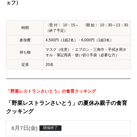
ェフ）
〈受 付 〉 10：15～ 〈開 始 〉 10：30～13：30
時間
（終了予定）
参加費
4,500円（1組2名）・6,000円（1組3名）
マスク（任意）・エプロン・三角巾・手拭き用タ
持ち物
オル・筆記用具・使い切り手袋（必要な方）
定員
20名
「野菜レストランさいとう」の食育クッキング
「野菜レストランさいとう」の夏休み親子の食育
クッキング
8月7日(金)
開催終了