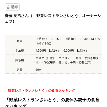
講師
齊藤 良治さん（「野菜レストランさいとう」オーナーシ
ェフ）
〈受 付 〉 10：15～ 〈開 始 〉 10：30～13：30
時間
（終了予定）
参加費
4,500円（1組2名）・6,000円（1組3名）
マスク（任意）・エプロン・三角巾・手拭き用タ
持ち物
オル・筆記用具・使い切り手袋（必要な方）
定員
20名
「野菜レストランさいとう」の食育クッキング
「野菜レストランさいとう」の夏休み親子の食育
クッキング