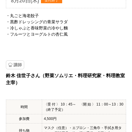
8月20日(木)
受付終了
・丸ごと海老餃子
・黒酢ドレッシングの青菜サラダ
・冷しゃぶと香味野菜の冷やし麵
・フルーツとヨーグルトの杏仁風
講師
鈴木 佳世子さん（野菜ソムリエ・料理研究家・料理教室
主宰）
〈受 付 〉 10：45～ 〈開 始 〉 11：00～13：30
時間
（終了予定）
参加費
4,500円
マスク（任意）・エプロン・三角巾・手拭き用タ
持ち物