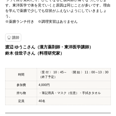
す。東洋医学で体を見ていくと原因は同じことが多いです。理由
を学んで薬膳で少しでも症状がふえないようにしていきましょ
う。
※薬膳ランチ付き ※調理実習はありません
講師
渡辺 ゆうこさん（漢方薬剤師・東洋医学講師）
鈴木 佳世子さん（料理研究家）
〈受 付 〉 10：45～ 〈開 始 〉 11：00～13：30
時間
（終了予定）
参加費
4,000円
持ち物
・筆記用具・マスク（任意）・手拭きタオル
定員
40名