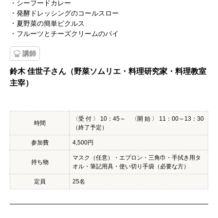
・シーフードカレー
・発酵ドレッシングのコールスロー
・夏野菜の簡単ピクルス
・フルーツとチーズクリームのパイ
講師
鈴木 佳世子さん（野菜ソムリエ・料理研究家・料理教室
主宰）
〈受 付 〉 10：45～ 〈開 始 〉 11：00～13：30
時間
（終了予定）
参加費
4,500円
マスク（任意）・エプロン・三角巾・手拭き用タ
持ち物
オル・筆記用具・使い切り手袋（必要な方）
定員
25名