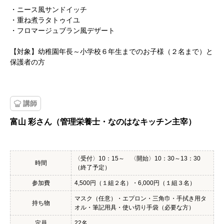
・ニース風サンドイッチ
・重ね煮ラタトゥイユ
・フロマージュブラン風デザート
【対象】幼稚園年長～小学校６年生までのお子様（２名まで）と
保護者の方
講師
富山 彩さん（管理栄養士・なのはなキッチン主宰）
〈受付〉10：15～ 〈開始〉10：30～13：30
時間
（終了予定）
参加費
4,500円（１組２名）・6,000円（１組３名）
マスク（任意）・エプロン・三角巾・手拭き用タ
持ち物
オル・筆記用具・使い切り手袋（必要な方）
定員
22名