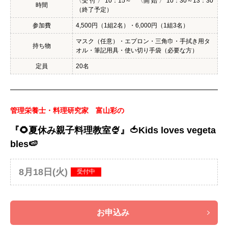
〈受 付 〉 10：15～ 〈開 始 〉 10：30～13：30
時間
（終了予定）
参加費
4,500円（1組2名）・6,000円（1組3名）
マスク（任意）・エプロン・三角巾・手拭き用タ
持ち物
オル・筆記用具・使い切り手袋（必要な方）
定員
20名
管理栄養士・料理研究家 富山彩の
『🌻夏休み親子料理教室🍨』🍅Kids loves vegeta
bles🍉
8月18日(火)
受付中
お申込み