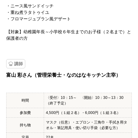
・ニース風サンドイッチ
・重ね煮ラタトゥイユ
・フロマージュブラン風デザート
【対象】幼稚園年長～小学校６年生までのお子様（２名まで）と
保護者の方
講師
富山 彩さん（管理栄養士・なのはなキッチン主宰）
〈受付〉10：15～ 〈開始〉10：30～13：30
時間
（終了予定）
参加費
4,500円（１組２名）・6,000円（１組３名）
マスク（任意）・エプロン・三角巾・手拭き用タ
持ち物
オル・筆記用具・使い切り手袋（必要な方）
定員
22名