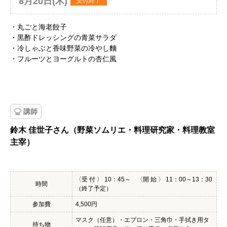
8月20日(木)
受付終了
・丸ごと海老餃子
・黒酢ドレッシングの青菜サラダ
・冷しゃぶと香味野菜の冷やし麵
・フルーツとヨーグルトの杏仁風
講師
鈴木 佳世子さん（野菜ソムリエ・料理研究家・料理教室
主宰）
〈受 付 〉 10：45～ 〈開 始 〉 11：00～13：30
時間
（終了予定）
参加費
4,500円
マスク（任意）・エプロン・三角巾・手拭き用タ
持ち物