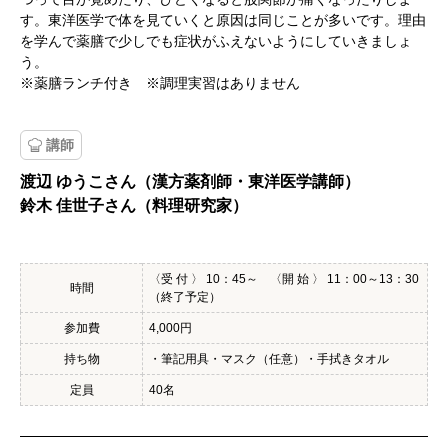
す。東洋医学で体を見ていくと原因は同じことが多いです。理由
を学んで薬膳で少しでも症状がふえないようにしていきましょ
う。
※薬膳ランチ付き ※調理実習はありません
講師
渡辺 ゆうこさん（漢方薬剤師・東洋医学講師）
鈴木 佳世子さん（料理研究家）
〈受 付 〉 10：45～ 〈開 始 〉 11：00～13：30
時間
（終了予定）
参加費
4,000円
持ち物
・筆記用具・マスク（任意）・手拭きタオル
定員
40名