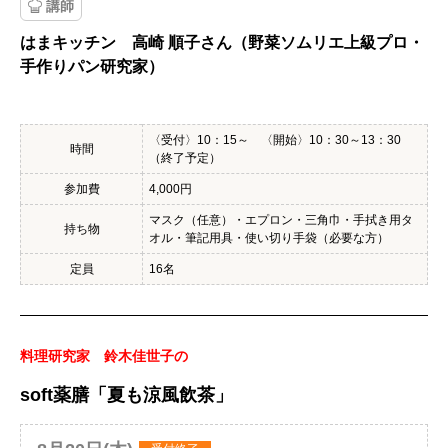
講師
はまキッチン 高崎 順子さん（野菜ソムリエ上級プロ・
手作りパン研究家）
〈受付〉10：15～ 〈開始〉10：30～13：30
時間
（終了予定）
参加費
4,000円
マスク（任意）・エプロン・三角巾・手拭き用タ
持ち物
オル・筆記用具・使い切り手袋（必要な方）
定員
16名
料理研究家 鈴木佳世子の
soft薬膳「夏も涼風飲茶」