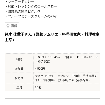
・シーフードカレー
・発酵ドレッシングのコールスロー
・夏野菜の簡単ピクルス
・フルーツとチーズクリームのパイ
講師
鈴木 佳世子さん（野菜ソムリエ・料理研究家・料理教室
主宰）
〈受 付 〉 10：45～ 〈開 始 〉 11：00～13：30
時間
（終了予定）
参加費
4,500円
マスク（任意）・エプロン・三角巾・手拭き用タ
持ち物
オル・筆記用具・使い切り手袋（必要な方）
定員
25名