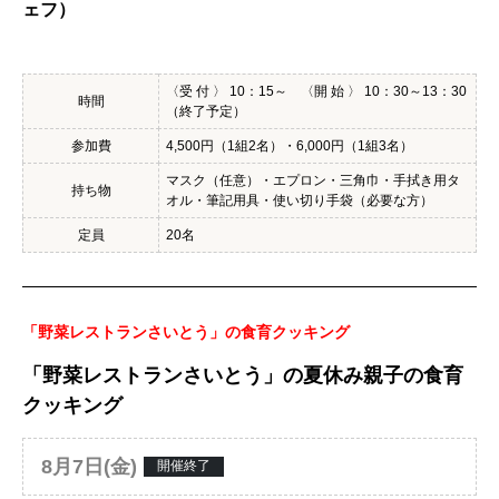
ェフ）
〈受 付 〉 10：15～ 〈開 始 〉 10：30～13：30
時間
（終了予定）
参加費
4,500円（1組2名）・6,000円（1組3名）
マスク（任意）・エプロン・三角巾・手拭き用タ
持ち物
オル・筆記用具・使い切り手袋（必要な方）
定員
20名
「野菜レストランさいとう」の食育クッキング
「野菜レストランさいとう」の夏休み親子の食育
クッキング
8月7日(金)
開催終了