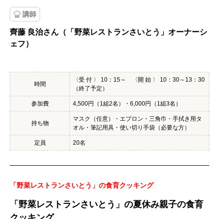
講師
齊藤 良治さん（「野菜レストランさいとう」オーナーシ
ェフ）
〈受 付 〉 10：15～ 〈開 始 〉 10：30～13：30
時間
（終了予定）
参加費
4,500円（1組2名）・6,000円（1組3名）
マスク（任意）・エプロン・三角巾・手拭き用タ
持ち物
オル・筆記用具・使い切り手袋（必要な方）
定員
20名
「野菜レストランさいとう」の食育クッキング
「野菜レストランさいとう」の夏休み親子の食育
クッキング