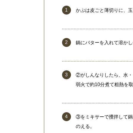
かぶは皮ごと薄切りに、玉
鍋にバターを入れて溶かし
②がしんなりしたら、水・
弱火で約10分煮て粗熱を
③をミキサーで攪拌して鍋
のえる。