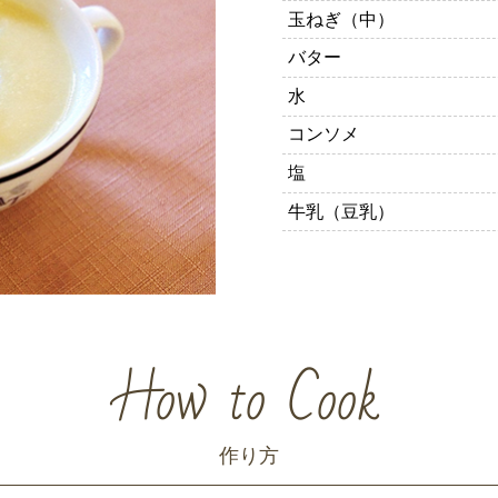
玉ねぎ（中）
バター
水
コンソメ
塩
牛乳（豆乳）
How to Cook
作り方