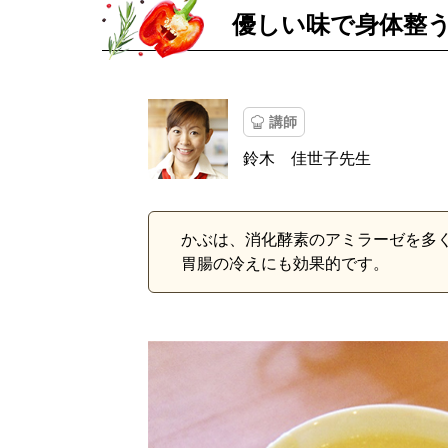
優しい味で身体整
講師
鈴木 佳世子先生
かぶは、消化酵素のアミラーゼを多
胃腸の冷えにも効果的です。