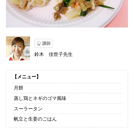
講師
鈴木 佳世子先生
【メニュー】
月餅
蒸し鶏とネギのゴマ風味
スーラータン
帆立と生姜のごはん